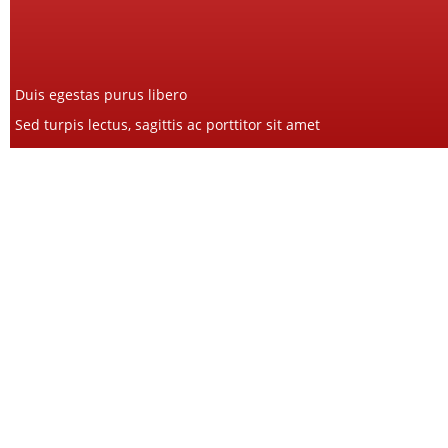
Duis egestas purus libero
Sed turpis lectus, sagittis ac porttitor sit amet
Maecenas rhoncus fermentum feugiat